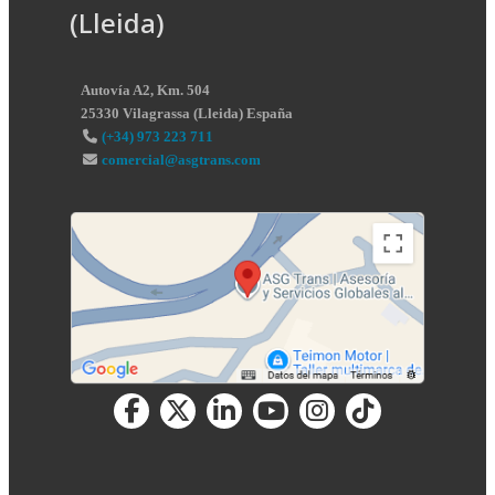
(Lleida)
Autovía A2, Km. 504
25330
Vilagrassa
(
Lleida
)
España
(+34) 973 223 711
comercial@asgtrans.com