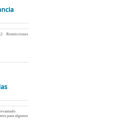
ancia
22: Restricciones
las
 levantado
entes para algunos