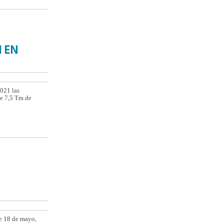
N EN
021 las
de 7,5 Tm de
de 18 de mayo,