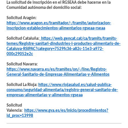
La solicitud de inscripción en el RGSEAA debe hacerse en la
Comunidad autónoma del domicilio social:
Solicitud Aragón:
https://www.aragon.es/tramitador/-/tramite/autorizacion-
inscripcion-establecimientos-alimentarios-rgseaa-rseaa
Solicitud Cataluña:
https://web.gencat.cat/ca/tramits/tramits-
temes/Registre-sanitari-dindustries-i-productes-alimentaris-de-
Cataluya-RSIPAC?category=7529fc36-a82c-11e3-a972-
000c29052e2c
Solicitud Navarra:
https://www.navarra.es/es/tramites/on/-/line/Registro-
General-Sanitario-de-Empresas-Alimentarias-y-Alimentos
Solicitud La Rioja:
https://www.riojasalud.es/salud-publica-
consumo/seguridad-alimentaria/registro-general-sanitario-de-
empresas-alimentarias-y-alimentos-rgseaa
Solicitud
Valencia:
https://www.gva.es/es/inicio/procedimientos?
id_proc=13998