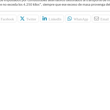
ue impulsados por combustibles alternativos destinados al transporte de m
e no exceda los 4.250 kilos", siempre que ese exceso de masa provenga de
Facebook
Twitter
LinkedIn
WhatsApp
Email