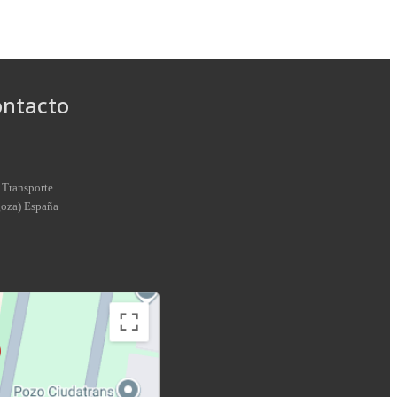
ontacto
 Transporte
goza
)
España