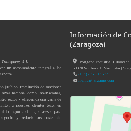
Información de C
(Zaragoza)
l Transporte, S.L.
Poligono. Industrial. Ciudad del
cer un asesoramiento integral a las
50820
San Juan de Mozarrifar
(
Zara
nsporte.
(+34) 976 587 672
monica@asgtrans.com
to jurídico, tramitación de sanciones
a nivel nacional como internacional,
stro sector y ofrecemos una gama de
miten a nuestros clientes tener en
 al Transporte el mejor asesor para
 negocio y reducir sus costes de