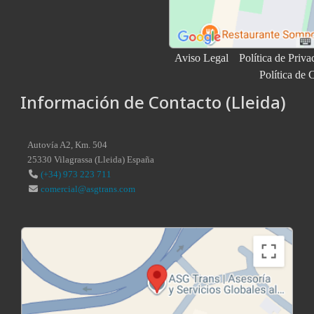
Aviso Legal
Política de Priva
Política de 
Información de Contacto (Lleida)
Autovía A2, Km. 504
25330
Vilagrassa
(
Lleida
)
España
(+34) 973 223 711
comercial@asgtrans.com