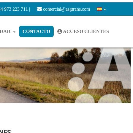
4 973 223 711 |
comercial@asgtrans.com
IDAD
CONTACTO
ACCESO CLIENTES
NES