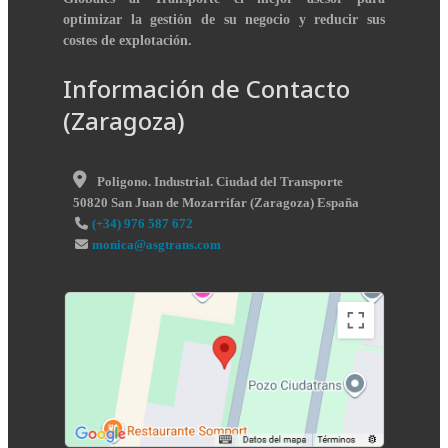
optimizar la gestión de su negocio y reducir sus
costes de explotación.
Información de Contacto
(Zaragoza)
Poligono. Industrial. Ciudad del Transporte
50820
San Juan de Mozarrifar
(
Zaragoza
)
España
(+34) 976 587 672
monica@asgtrans.com