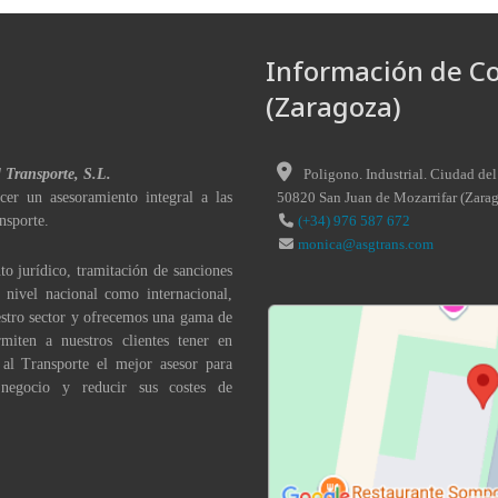
Información de C
(Zaragoza)
l Transporte, S.L.
Poligono. Industrial. Ciudad del
cer un asesoramiento integral a las
50820
San Juan de Mozarrifar
(
Zara
nsporte.
(+34) 976 587 672
monica@asgtrans.com
to jurídico, tramitación de sanciones
a nivel nacional como internacional,
stro sector y ofrecemos una gama de
miten a nuestros clientes tener en
 al Transporte el mejor asesor para
 negocio y reducir sus costes de