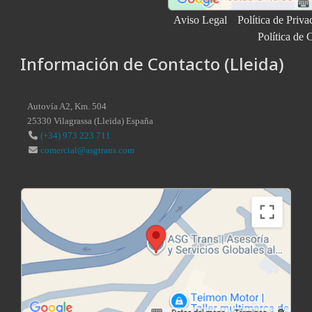
Aviso Legal
Política de Priva
Política de 
Información de Contacto (Lleida)
Autovía A2, Km. 504
25330
Vilagrassa
(
Lleida
)
España
(+34) 973 223 711
comercial@asgtrans.com