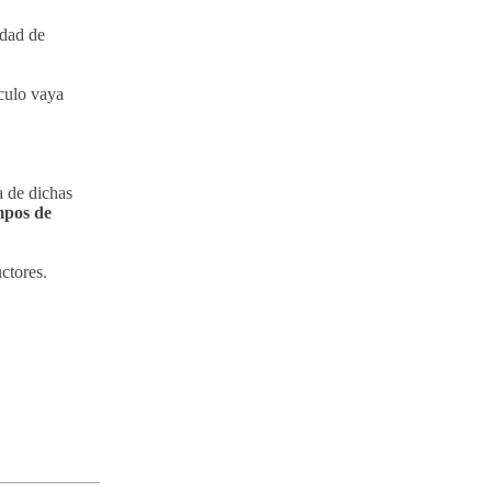
idad de
ículo vaya
a de dichas
mpos de
ctores.