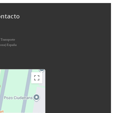
ontacto
 Transporte
goza
)
España