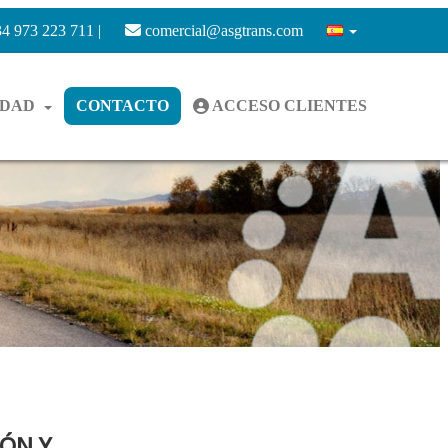
4 973 223 711 |
comercial@asgtrans.com
IDAD
CONTACTO
ACCESO CLIENTES
IÓN Y