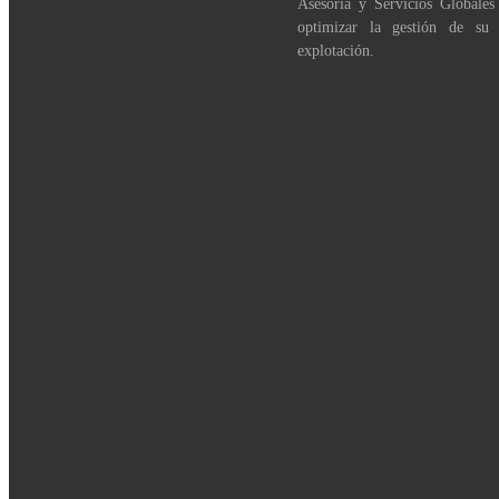
Asesoría y Servicios Globales
optimizar la gestión de su
explotación.