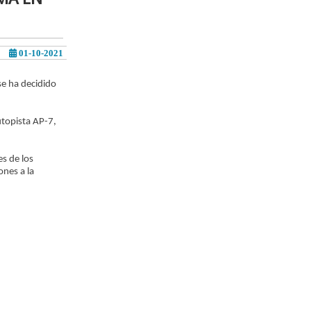
01-10-2021
se ha decidido
utopista AP-7,
es de los
ones a la