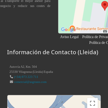
 al Transporte el mejor asesor para
 negocio y reducir sus costes de
Aviso Legal
Política de Priva
Política de 
Información de Contacto (Lleida)
Autovía A2, Km. 504
25330
Vilagrassa
(
Lleida
)
España
(+34) 973 223 711
comercial@asgtrans.com