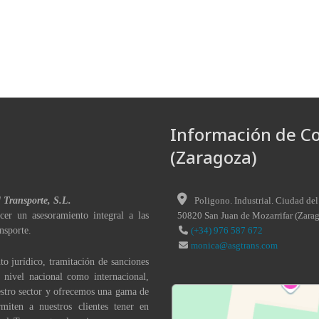
Información de C
(Zaragoza)
l Transporte, S.L.
Poligono. Industrial. Ciudad del
cer un asesoramiento integral a las
50820
San Juan de Mozarrifar
(
Zara
nsporte.
(+34) 976 587 672
monica@asgtrans.com
to jurídico, tramitación de sanciones
a nivel nacional como internacional,
stro sector y ofrecemos una gama de
miten a nuestros clientes tener en