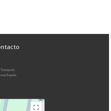
ontacto
 Transporte
goza
)
España