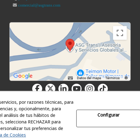
comercial@asgtrans.com
ervicios, por razones técnicas, para
encias y, opcionalmente, para
Configurar
l análisis de tus hábitos de
es, selecciona RECHAZAR para
ía y Servicios Globales al Transporte, S.L. - Todos los derechos reser
rsonalizar tus preferencias de
ca de Cookies