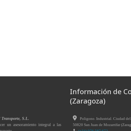
Información de C
(Zaragoza)
l Transporte, S.L.
Poligono. Industrial. Ciudad del
cer un asesoramiento integral a las
50820
San Juan de Mozarrifar
(
Zara
nsporte.
(+34) 976 587 672