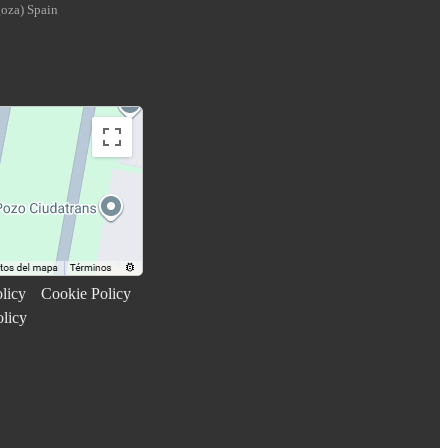
goza
)
Spain
licy
Cookie Policy
olicy