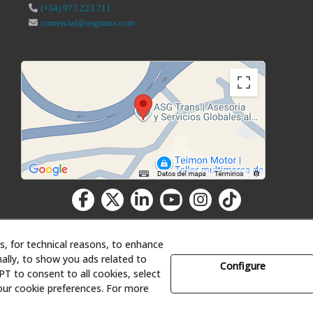
(+34) 973 223 711
comercial@asgtrans.com
s, for technical reasons, to enhance
ally, to show you ads related to
Configure
T to consent to all cookies, select
Asesoría y Servicios Globales al Transporte, S.L. - All rights reserved.
our cookie preferences. For more