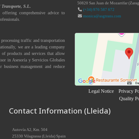
50820
San Juan de Mozarrifar
(
Zara
l Transporte, S.L.
(+34) 976 587 672
 offering comprehensive advice to
monica@asgtrans.com
ofessionals.
 processing traffic and transportation
nationally, we are a leading company
 of products and services that allow
isor in Asesoría y Servicios Globales
eir business management and reduce
Legal Notice
Privacy Po
Quality P
Contact Information (Lleida)
Autovía A2, Km. 504
25330
Vilagrassa
(
Lleida
)
Spain