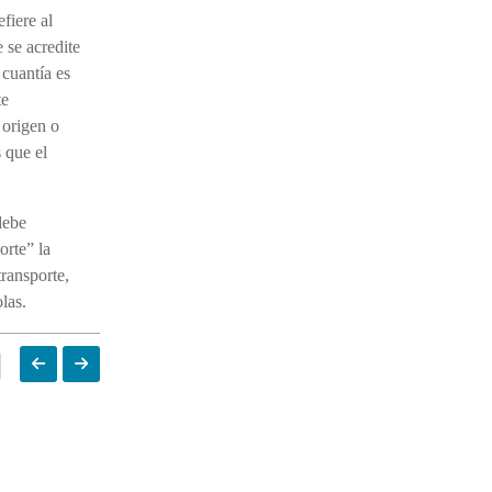
fiere al
 se acredite
 cuantía es
te
 origen o
 que el
debe
orte” la
transporte,
las.