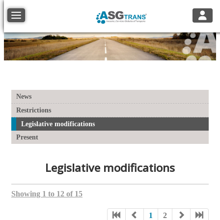
Toggle
Toggle navigation
News
Restrictions
Legislative modifications
Present
Legislative modifications
Showing 1 to 12 of 15
1
2