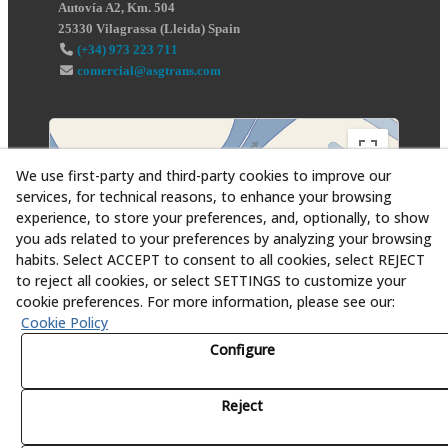
Autovía A2, Km. 504
25330
Vilagrassa
(
Lleida
)
Spain
(+34) 973 223 711
comercial@asgtrans.com
We use first-party and third-party cookies to improve our
services, for technical reasons, to enhance your browsing
experience, to store your preferences, and, optionally, to show
you ads related to your preferences by analyzing your browsing
habits. Select ACCEPT to consent to all cookies, select REJECT
to reject all cookies, or select SETTINGS to customize your
cookie preferences. For more information, please see our:
Cookie Policy
Configure
Reject
© 08/2026 Asesoría y Servicios Globales al Transporte,
S.L. - All rights reserved.