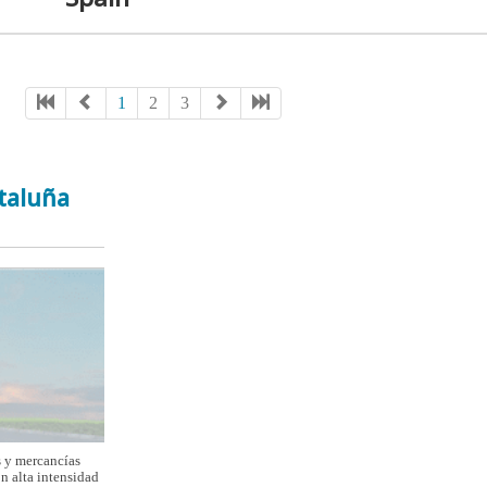
1
2
3
ataluña
s y mercancías
n alta intensidad