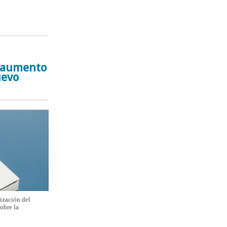
el aumento
uevo
ización del
obre la