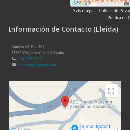
Aviso Legal
Política de Priva
Política de 
Información de Contacto (Lleida)
Autovía A2, Km. 504
25330
Vilagrassa
(
Lleida
)
España
(+34) 973 223 711
comercial@asgtrans.com