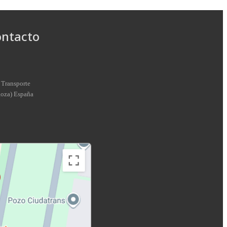
ontacto
 Transporte
goza
)
España