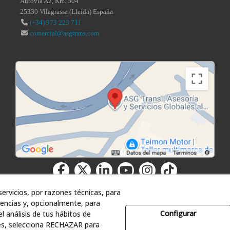
Autovía A2, Km. 504
25330
Vilagrassa
(
Lleida
)
España
(+34) 973 223 711
comercial@asgtrans.com
ervicios, por razones técnicas, para
encias y, opcionalmente, para
Configurar
l análisis de tus hábitos de
es, selecciona RECHAZAR para
ía y Servicios Globales al Transporte, S.L. - Todos los derechos reser