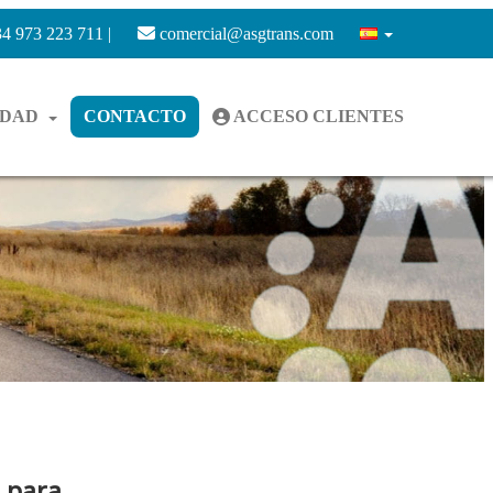
4 973 223 711 |
comercial@asgtrans.com
IDAD
CONTACTO
ACCESO CLIENTES
 para