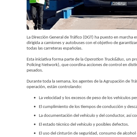
La Dirección General de Tráfico (DGT) ha puesto en marcha es
dirigida a camiones y autobuses con el objetivo de garantiza
todas las carreteras españolas.
Esta iniciativa forma parte de la
Operation Truck&Bus
, un p
Policing Network), que coordina acciones de control en distin
pesados.
Durante toda la semana, los agentes de la Agrupación de Tráfi
operación, están controlando:
La velocidad y los excesos de peso de los vehículos p
El cumplimiento de los tiempos de conducción y descan
La documentación del vehículo y del conductor, así co
El estado técnico del vehículo y posibles defectos.
El uso del cinturón de seguridad, consumo de alcohol o