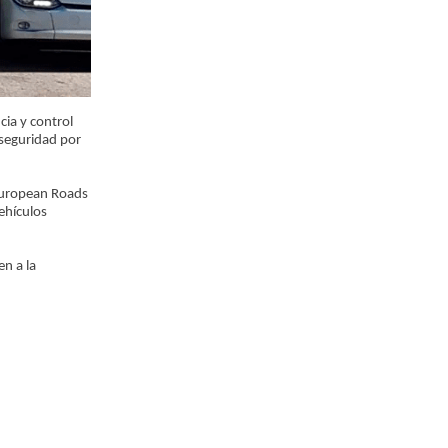
cia y control
 seguridad por
European Roads
vehículos
en a la