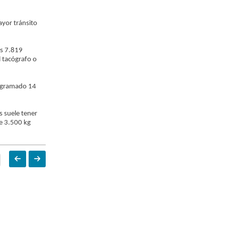
ayor tránsito
es 7.819
 tacógrafo o
rogramado 14
s suele tener
e 3.500 kg