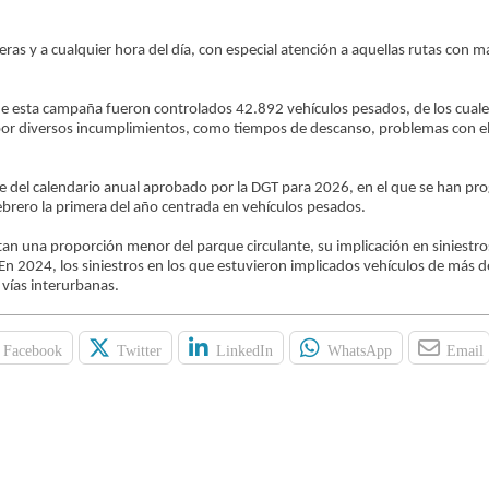
eras y a cualquier hora del día, con especial atención a aquellas rutas con m
n de esta campaña fueron controlados 42.892 vehículos pesados, de los cual
or diversos incumplimientos, como tiempos de descanso, problemas con el
te del calendario anual aprobado por la DGT para 2026, en el que se han p
febrero la primera del año centrada en vehículos pesados.
n una proporción menor del parque circulante, su implicación en siniestro
n 2024, los siniestros en los que estuvieron implicados vehículos de más d
vías interurbanas.
Facebook
Twitter
LinkedIn
WhatsApp
Email