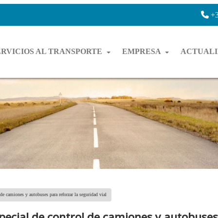
+3
ERVICIOS AL TRANSPORTE
EMPRESA
ACTUAL
e camiones y autobuses para reforzar la seguridad vial
ecial de control de camiones y autobuses