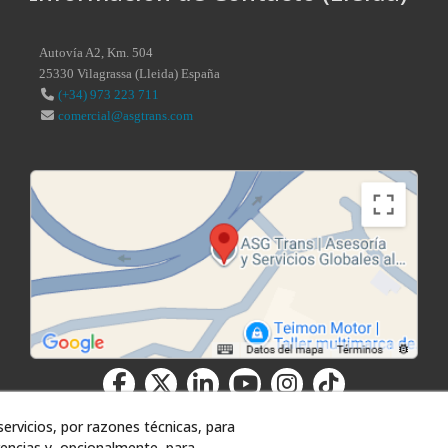
Autovía A2, Km. 504
25330
Vilagrassa
(
Lleida
)
España
(+34) 973 223 711
comercial@asgtrans.com
ervicios, por razones técnicas, para
encias y, opcionalmente, para