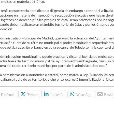
2 multas en materia de tráfico.
enía competencia para dictar la diligencia de embargo a tenor del
artículo 
ctuaciones en materia de inspección o recaudación ejecutiva que hayan de ef
los ingresos de derecho público propios de ésta, serán practicadas por los ór
o deban realizarse en el ámbito territorial de ésta, y por los órganos c
poración.
o-Administrativo Municipal de Madrid, que avaló la actuación del Ayuntamie
ctuación fuera de su término municipal al poder introducir el requerimient
que estaba adscrito el banco en cuya sucursal de Toledo tenía la cuenta el 
 administración municipal no puede practicar y dictar diligencia de embargo 
icadas fuera del término municipal del ayuntamiento embargante, “incluso 
ra del citado territorio municipal por parte de la administración local”.
 la administración autonómica o estatal, como marca la Ley. “Cuando las ac
lizarse fuera de su territorio, dicho ente local está imposibilitado jurídic
Facebook
Twitter
LinkedIn
WhatsApp
Email