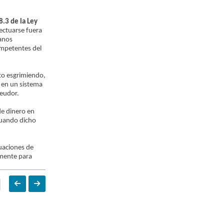
8.3 de la Ley
ectuarse fuera
ganos
ompetentes del
nto esgrimiendo,
o en un sistema
deudor.
de dinero en
cuando dicho
tuaciones de
amente para