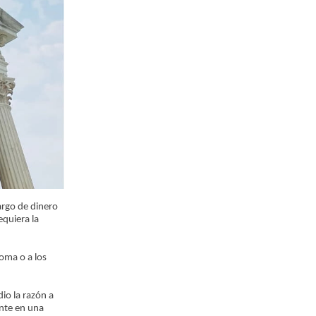
argo de dinero
equiera la
oma o a los
io la razón a
ente en una