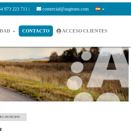
4 973 223 711 |
comercial@asgtrans.com
IDAD
CONTACTO
ACCESO CLIENTES
RO MUNICIPIO
R