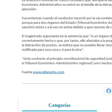
La Jefatura Provincial de Tráfico consideró que, aunque la s
Económico-Administrativo no entró en el detalle de la det
ejecución.
Fue entonces cuando el conductor recurrió por la vía contenc
porque para dos órganos del Estado (Tribunal Económico-Admin
sanción) exista y a la vez no exista debido a que razones de 
El magistrado argumenta en la sentencia que “si un órgano d
correctamente hecha y que, por tanto, ello afectaba a la pr
la detracción de puntos, se estima que no pueden llevar reco
notificada para una cosa y sí para la otra”.
“Sería contrario al principio constitucional de seguridad jur
el Tribunal Económico-Administrativo regional) unos hechos e
Fuente
www.elderecho.com
Categorías