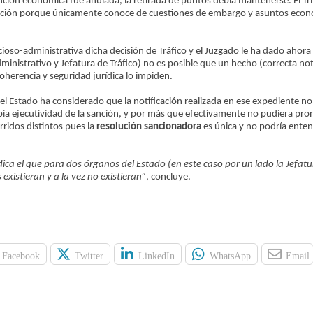
anción económica fue anulada, la retirada de puntos debía mantenerse. El Tr
racción porque únicamente conoce de cuestiones de embargo y asuntos eco
ioso-administrativa dicha decisión de Tráfico y el Juzgado le ha dado ahora 
istrativo y Jefatura de Tráfico) no es posible que un hecho (correcta noti
coherencia y seguridad jurídica lo impiden.
el Estado ha considerado que la notificación realizada en ese expediente no
opia ejecutividad de la sanción, y por más que efectivamente no pudiera pro
rridos distintos pues la
resolución sancionadora
es única y no podría ente
ídica el que para dos órganos del Estado (en este caso por un lado la Jefatu
xistieran y a la vez no existieran”
, concluye.
Facebook
Twitter
LinkedIn
WhatsApp
Email