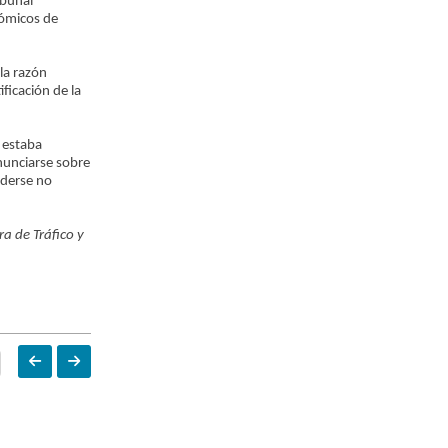
ibunal
nómicos de
la razón
ficación de la
 estaba
nunciarse sobre
nderse no
ra de Tráfico y