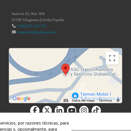
Autovía A2, Km. 504
25330
Vilagrassa
(
Lleida
)
España
(+34) 973 223 711
comercial@asgtrans.com
ervicios, por razones técnicas, para
encias y, opcionalmente, para