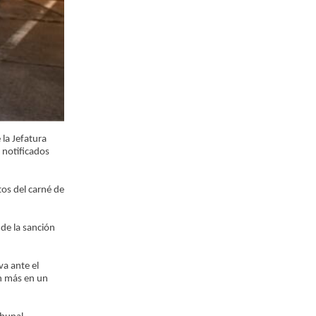
la Jefatura
 notificados
tos del carné de
de la sanción
va ante el
in más en un