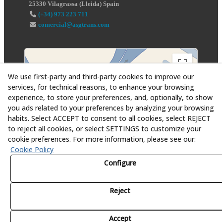
25330
Vilagrassa
(
Lleida
)
Spain
(+34) 973 223 711
comercial@asgtrans.com
We use first-party and third-party cookies to improve our
services, for technical reasons, to enhance your browsing
experience, to store your preferences, and, optionally, to show
you ads related to your preferences by analyzing your browsing
habits. Select ACCEPT to consent to all cookies, select REJECT
to reject all cookies, or select SETTINGS to customize your
cookie preferences. For more information, please see our:
Cookie Policy
Configure
Reject
© 08/2026 Asesoría y Servicios Globales al Transporte,
S.L. - All rights reserved.
Accept