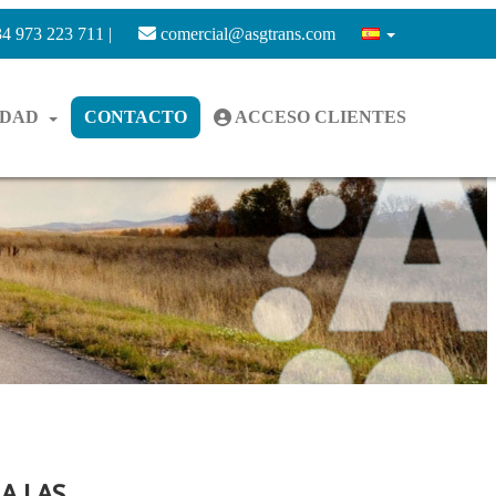
4 973 223 711 |
comercial@asgtrans.com
IDAD
CONTACTO
ACCESO CLIENTES
A LAS