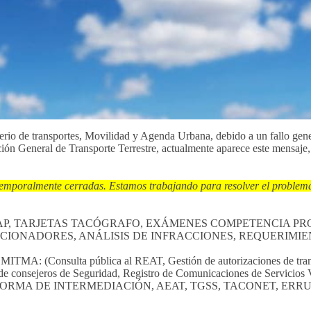
erio de transportes, Movilidad y Agenda Urbana, debido a un fallo gen
cción General de Transporte Terrestre, actualmente aparece este mensaje,
temporalmente cerradas. Estamos trabajando para resolver el problema
ION, CAP, TARJETAS TACÓGRAFO, EXÁMENES COMPETENCIA P
NCIONADORES, ANÁLISIS DE INFRACCIONES, REQUERIMI
 MITMA: (Consulta pública al REAT, Gestión de autorizaciones de trans
s de consejeros de Seguridad, Registro de Comunicaciones de Servicio
ATAFORMA DE INTERMEDIACIÓN, AEAT, TGSS, TACONET, ERRU