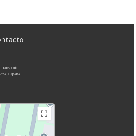
ontacto
 Transporte
goza
)
España