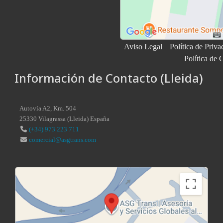
Aviso Legal
Política de Priva
Política de 
Información de Contacto (Lleida)
Autovía A2, Km. 504
25330
Vilagrassa
(
Lleida
)
España
(+34) 973 223 711
comercial@asgtrans.com