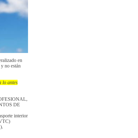
eralizado en
 y no están
 lo antes
ROFESIONAL,
ENTOS DE
porte interior
s VTC)
).