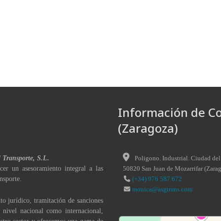
Información de C
(Zaragoza)
l Transporte, S.L.
Poligono. Industrial. Ciudad del
cer un asesoramiento integral a las
50820
San Juan de Mozarrifar
(
Zara
nsporte.
(+34) 976 587 672
monica@asgtrans.com
to jurídico, tramitación de sanciones
a nivel nacional como internacional,