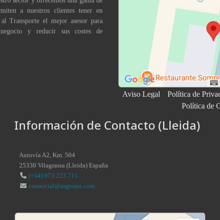
stro sector y ofrecemos una gama de
miten a nuestros clientes tener en
 al Transporte el mejor asesor para
 negocio y reducir sus costes de
Aviso Legal
Política de Priva
Política de 
Información de Contacto (Lleida)
Autovía A2, Km. 504
25330
Vilagrassa
(
Lleida
)
España
(+34) 973 223 711
comercial@asgtrans.com