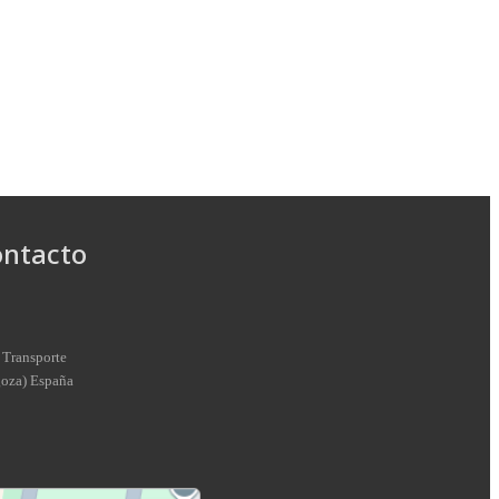
ontacto
 Transporte
goza
)
España