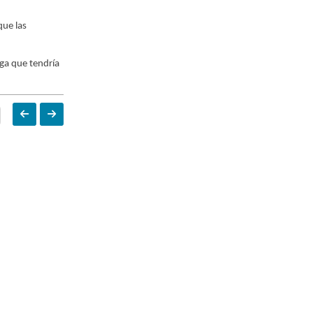
que las
ga que tendría