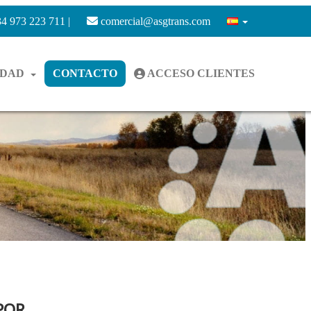
4 973 223 711 |
comercial@asgtrans.com
IDAD
CONTACTO
ACCESO CLIENTES
POR