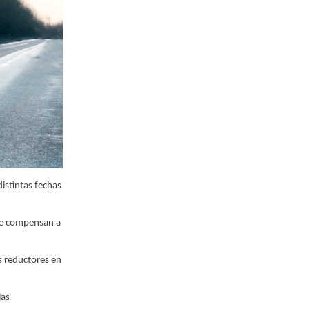
istintas fechas
que compensan a
es reductores en
las