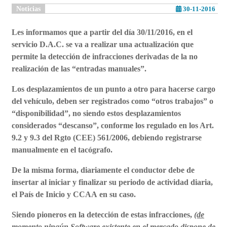
Noticias
30-11-2016
Les informamos que a partir del día
30/11/2016
, en el
servicio D.A.C. se va a realizar
una actualización
que
permite
la detección de infracciones
derivadas de la
no
realización de las “entradas manuales”.
L
os desplazamientos de un punto a otro para hacerse cargo
del vehículo
, deben ser registrados como “
otros trabajos
” o
“
disponibilidad
”, no siendo estos desplazamientos
considerados “descanso”, conforme los regulado en los Art.
9.2 y 9.3 del Rgto (CEE) 561/2006, debiendo registrarse
manualmente en el tacógrafo.
De la misma forma, diariamente el conductor debe de
insertar al
iniciar y finalizar
su periodo de actividad diaria,
el
País
de Inicio y
CCAA
en su caso.
Siendo pioneros
en la detección de estas infracciones,
(de
momento ningún Software existente en el mercado dispone de