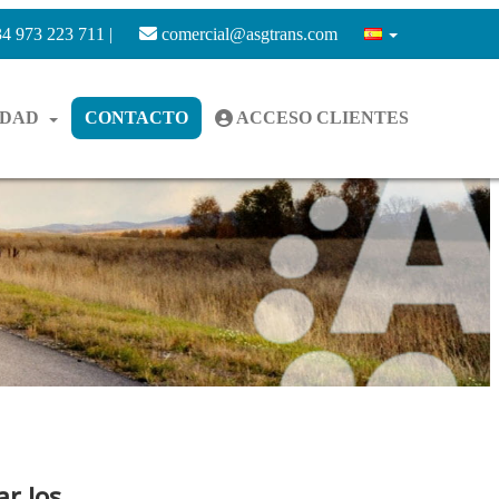
4 973 223 711 |
comercial@asgtrans.com
IDAD
CONTACTO
ACCESO CLIENTES
ar los