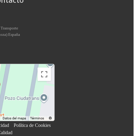
 Transporte
goza
)
España
cidad
Política de Cookies
Calidad