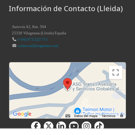
Información de Contacto (Lleida)
Autovía A2, Km. 504
25330
Vilagrassa
(
Lleida
)
España
(+34) 973 223 711
comercial@asgtrans.com