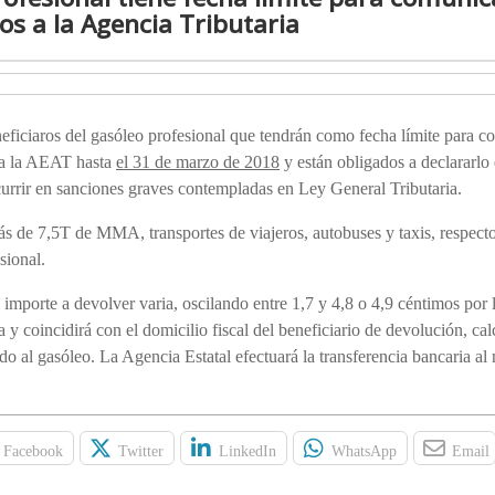
os a la Agencia Tributaria
iciaros del gasóleo profesional que tendrán como fecha límite para c
s a la AEAT hasta
el 31 de marzo de 2018
y están obligados a declararlo
urrir en sanciones graves contempladas en Ley General Tributaria.
ás de 7,5T de MMA, transportes de viajeros, autobuses y taxis, respec
sional.
porte a devolver varia, oscilando entre 1,7 y 4,8 o 4,9 céntimos por l
a y coincidirá con el domicilio fiscal del beneficiario de devolución, ca
ado al gasóleo. La Agencia Estatal efectuará la transferencia bancaria a
Facebook
Twitter
LinkedIn
WhatsApp
Email