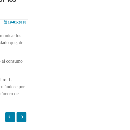
19-01-2018
omunicar los
 dado que, de
to al consumo
itro. La
lculándose por
l número de