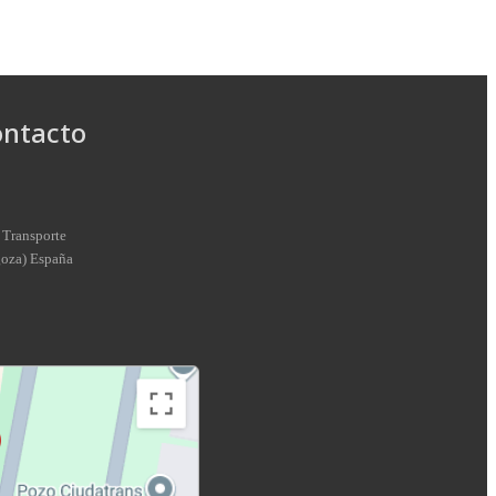
ontacto
 Transporte
goza
)
España