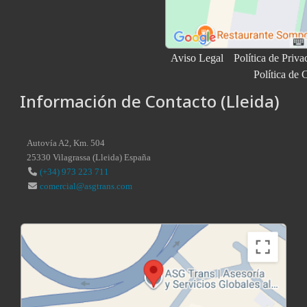
Aviso Legal
Política de Priva
Política de 
Información de Contacto (Lleida)
Autovía A2, Km. 504
25330
Vilagrassa
(
Lleida
)
España
(+34) 973 223 711
comercial@asgtrans.com