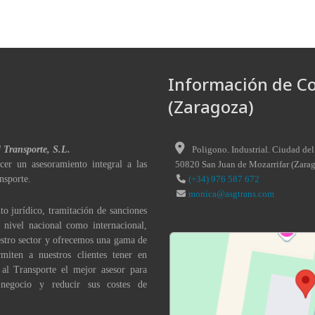
Información de C
(Zaragoza)
l Transporte, S.L.
Poligono. Industrial. Ciudad del
cer un asesoramiento integral a las
50820
San Juan de Mozarrifar
(
Zara
nsporte.
(+34) 976 587 672
monica@asgtrans.com
to jurídico, tramitación de sanciones
a nivel nacional como internacional,
stro sector y ofrecemos una gama de
miten a nuestros clientes tener en
 al Transporte el mejor asesor para
 negocio y reducir sus costes de