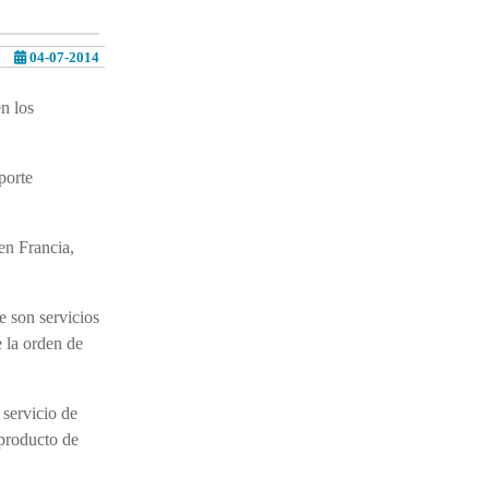
04-07-2014
n los
porte
en Francia,
e son servicios
 la orden de
 servicio de
 producto de