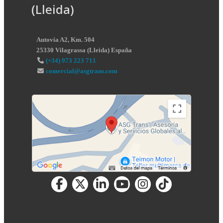
(Lleida)
Autovía A2, Km. 504
25330
Vilagrassa
(
Lleida
)
España
(+34) 973 223 711
comercial@asgtrans.com