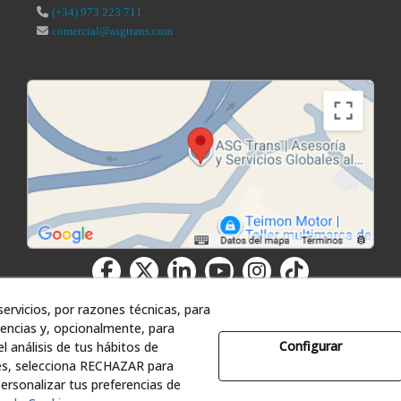
(+34) 973 223 711
comercial@asgtrans.com
ervicios, por razones técnicas, para
encias y, opcionalmente, para
Configurar
l análisis de tus hábitos de
es, selecciona RECHAZAR para
ía y Servicios Globales al Transporte, S.L. - Todos los derechos reser
rsonalizar tus preferencias de