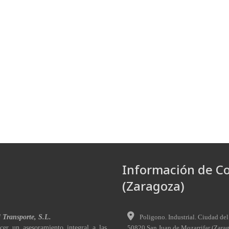
Información de C
(Zaragoza)
l Transporte, S.L.
Poligono. Industrial. Ciudad del
cer un asesoramiento integral a las
50820
San Juan de Mozarrifar
(
Zara