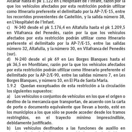
Alcanar hasta el pk 1.122 en L’Hospitalet de l’Infant, razón por la
que los vehículos afectados por esta restricción podrán utilizar
como itinerario preferente el delimitado por la AP-7/E-15, entre
los recorridos provenientes de Castellón, y la salida número 38,
en L’Hospitalet de l’Infant.
c) N-340 desde el pk 1.176,4 en Altafulla hasta el pk 1.209,5
en Vilafranca del Penedès, razón por la que los vehículos
afectados por esta restricción podrán utilizar como itinerario
preferente el delimitado por la AP-7/E-15, entre las salidas
número 32, Altafulla, y la número 30, en Vilafranca del Penedès
(sur).
d) N-240 desde el pk 69 en Les Borges Blanques hasta el
pk 36,5 en Montblanc, razón por la que los vehículos afectados
por esta restricción podrán utilizar como itinerario preferente el
delimitado por la AP-2/E-90, entre las salidas número 7, en Les
Borges Blanques, y número 10, en El Pla de Santa Maria.
1.9.2 Quedan exceptuados de esta restricción a la circulación
los siguientes supuestos:
a) Los vehículos o conjuntos de vehículos en los que el origen o
destino de la mercancía que transportan, de acuerdo con la carta
de porte o documento equivalente que llevan a bordo, esté en
los municipios a los que sólo se puede acceder desde los tramos
restringidos, en el trayecto mínimo imprescindible,
debidamente justificado.
b) Los vehículos destinados a las funciones de auxilio en