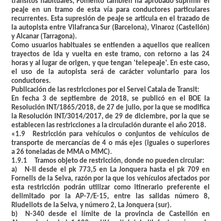
tránsitos habituales, Fomento también ha aprobado suprimir el
peaje en un tramo de esta vía para conductores particulares
recurrentes. Esta supresión de peaje se articula en el trazado de
la autopista entre Vilafranca Sur (Barcelona), Vinaroz (Castellón)
y Alcanar (Tarragona).
Como usuarios habituales se entienden a aquellos que realicen
trayectos de ida y vuelta en este tramo, con retorno a las 24
horas y al lugar de origen, y que tengan 'telepeaje'. En este caso,
el uso de la autopista será de carácter voluntario para los
conductores.
Publicación de las restricciones por el Servei Catala de Transit:
En fecha 3 de septiembre de 2018, se publicó en el BOE la
Resolución INT/1865/2018, de 27 de julio, por la que se modifica
la Resolución INT/3014/2017, de 29 de diciembre, por la que se
establecen las restricciones a la circulación durante el año 2018.
«1.9 Restricción para vehículos o conjuntos de vehículos de
transporte de mercancías de 4 o más ejes (iguales o superiores
a 26 toneladas de MMA o MMC).
1.9.1 Tramos objeto de restricción, donde no pueden circular:
a) N-II desde el pk 773,5 en La Jonquera hasta el pk 709 en
Fornells de la Selva, razón por la que los vehículos afectados por
esta restricción podrán utilizar como itinerario preferente el
delimitado por la AP-7/E-15, entre las salidas número 8,
Riudellots de la Selva, y número 2, La Jonquera (sur).
b) N-340 desde el límite de la provincia de Castellón en