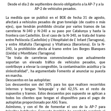
Desde el día 2 de septiembre desvío obligatorio a la AP-7 y a la
AP-2 de vehículos pesados.
La medida que se publicó en el
BOE de fecha 31 de agosto
,
afectará a vehículos pesados de gran tonelaje (de cuatro o más
ejes), que tendrán prohibido circular por varios tramos de las
carreteras N-340 y N-240 a su paso por Catalunya y hasta la
frontera con Castellón. En el caso de la N-340, se trata del tramo
entre
Peñíscola (Castellón)
y
L'Hospitalet de L' Infant (Tarragona)
,
y entre
Altafulla (Tarragona)
y
Vilafranca (Barcelona)
. En la N-
240, la prohibición afecta al tramo entre
Les Borges Blanques
(Lleida)
y
Montblanc (Tarragona)
"Se trata de carreteras convencionales que actualmente
soportan un elevado tráfico de vehículos pesados, que
contribuye a elevar la congestión, la contaminación acústica y la
siniestralidad", ha argumentado Fomento al anunciar su puesta
en marcha.
Descuentos en las autopistas:
Los descuentos son del 50% para los que realicen recorridos
internos y tengan 'telepeaje' y del 42,5% en el resto de
supuestos y tramos. Estos
descuentos
pos supuesto se aplican a
todos los
clientes
que tengan el dispositivo para el pago de
autopistas proporcionado
por ASG Trans
.
Asimismo, y con el fin de fomentar el uso de la AP-7 para