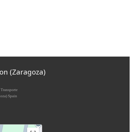
on (Zaragoza)
 Transporte
goza
)
Spain