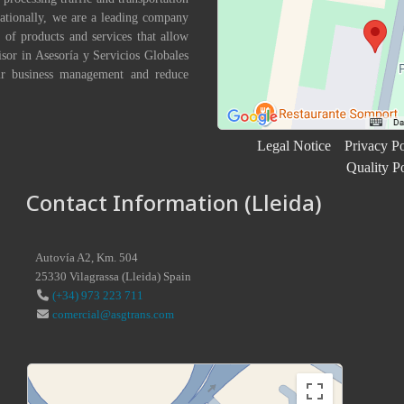
nationally, we are a leading company
 of products and services that allow
isor in Asesoría y Servicios Globales
eir business management and reduce
Legal Notice
Privacy Po
Quality P
Contact Information (Lleida)
Autovía A2, Km. 504
25330
Vilagrassa
(
Lleida
)
Spain
(+34) 973 223 711
comercial@asgtrans.com