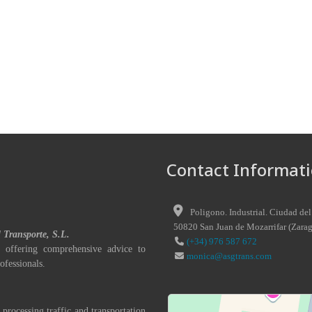
Contact Informati
Poligono. Industrial. Ciudad del
50820
San Juan de Mozarrifar
(
Zara
l Transporte, S.L.
(+34) 976 587 672
 offering comprehensive advice to
monica@asgtrans.com
ofessionals.
 processing traffic and transportation