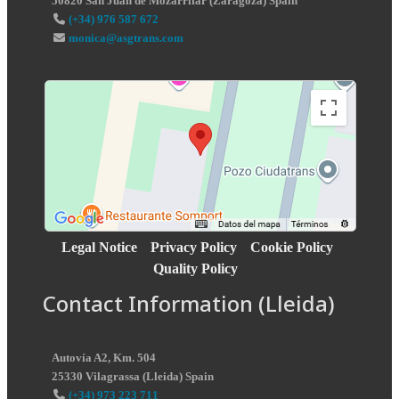
50820
San Juan de Mozarrifar
(
Zaragoza
)
Spain
(+34) 976 587 672
monica@asgtrans.com
Legal Notice
Privacy Policy
Cookie Policy
Quality Policy
Contact Information (Lleida)
Autovía A2, Km. 504
25330
Vilagrassa
(
Lleida
)
Spain
(+34) 973 223 711