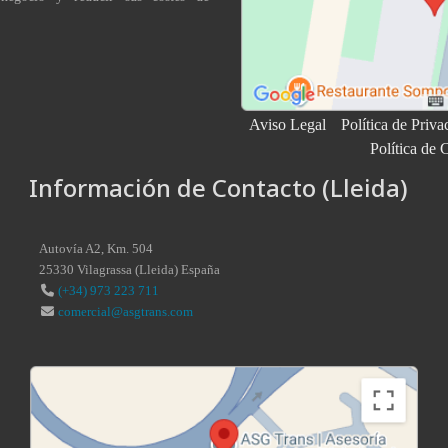
Aviso Legal
Política de Priva
Política de 
Información de Contacto (Lleida)
Autovía A2, Km. 504
25330
Vilagrassa
(
Lleida
)
España
(+34) 973 223 711
comercial@asgtrans.com