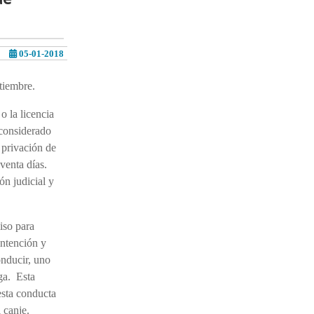
05-01-2018
tiembre.
 la licencia
 considerado
 privación de
venta días.
ón judicial y
iso para
intención y
nducir, uno
ga. Esta
esta conducta
 canje.