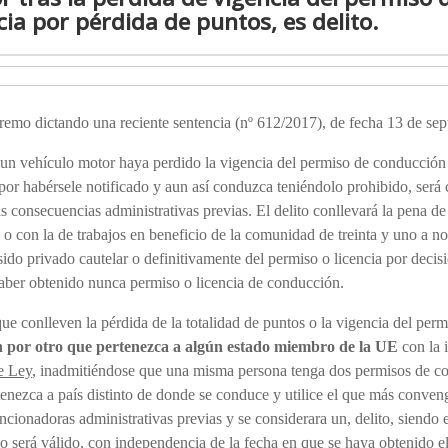
ia por pérdida de puntos, es delito.
premo dictando una reciente sentencia (nº 612/2017), de fecha 13 de sep
n vehículo motor haya perdido la vigencia del permiso de conducción o
 por habérsele notificado y aun así conduzca teniéndolo prohibido, será
as consecuencias administrativas previas. El delito conllevará la pena de
 o con la de trabajos en beneficio de la comunidad de treinta y uno a no
o privado cautelar o definitivamente del permiso o licencia por decisi
haber obtenido nunca permiso o licencia de conducción.
e conlleven la pérdida de la totalidad de puntos o la vigencia del perm
n por otro que pertenezca a algún estado miembro de la UE
con la 
e Ley
, inadmitiéndose que una misma persona tenga dos permisos de co
tenezca a país distinto de donde se conduce y utilice el que más conven
cionadoras administrativas previas y se considerara un, delito, siendo 
 será válido, con independencia de la fecha en que se haya obtenido el