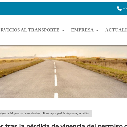
+3
ERVICIOS AL TRANSPORTE
EMPRESA
ACTUAL
igencia del permiso de conducción o licencia por pérdida de puntos, es delito.
 tras la pérdida de vigencia del permiso 