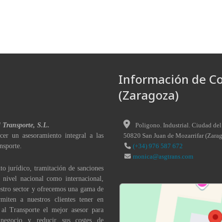
Información de C
(Zaragoza)
l Transporte, S.L.
Poligono. Industrial. Ciudad del
cer un asesoramiento integral a las
50820
San Juan de Mozarrifar
(
Zara
nsporte.
(+34) 976 587 672
monica@asgtrans.com
to jurídico, tramitación de sanciones
a nivel nacional como internacional,
stro sector y ofrecemos una gama de
miten a nuestros clientes tener en
 al Transporte el mejor asesor para
 negocio y reducir sus costes de