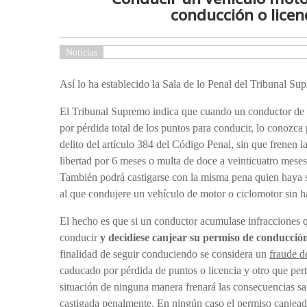
conducción o licenc
Noticias
Así lo ha establecido la Sala de lo Penal del Tribunal Su
El Tribunal Supremo indica que cuando un conductor de u
por pérdida total de los puntos para conducir, lo conozca
delito del artículo 384 del Código Penal, sin que frenen l
libertad por 6 meses o multa de doce a veinticuatro meses
También podrá castigarse con la misma pena quien haya sid
al que condujere un vehículo de motor o ciclomotor sin 
El hecho es que si un conductor acumulase infracciones qu
conducir
y decidiese canjear su permiso de conducció
finalidad de seguir conduciendo se considera un
fraude d
caducado por pérdida de puntos o licencia y otro que per
situación de ninguna manera frenará las consecuencias san
castigada penalmente. En ningún caso el permiso canjeado