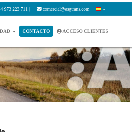
4 973 223 711 |
comercial@asgtrans.com
IDAD
CONTACTO
ACCESO CLIENTES
de