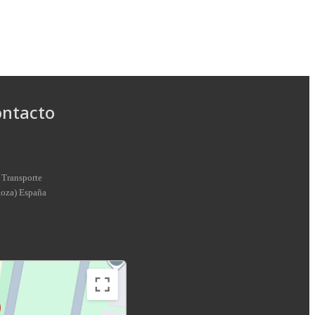
ontacto
 Transporte
goza
)
España