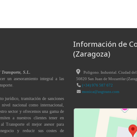
Información de C
(Zaragoza)
l Transporte, S.L.
Poligono. Industrial. Ciudad del
cer un asesoramiento integral a las
50820
San Juan de Mozarrifar
(
Zara
nsporte.
(+34) 976 587 672
monica@asgtrans.com
to jurídico, tramitación de sanciones
a nivel nacional como internacional,
stro sector y ofrecemos una gama de
miten a nuestros clientes tener en
 al Transporte el mejor asesor para
 negocio y reducir sus costes de