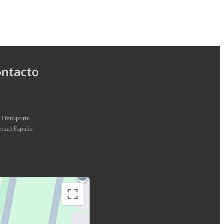
ontacto
 Transporte
goza
)
España