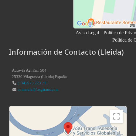
Aviso Legal
Política de Priva
Política de 
Información de Contacto (Lleida)
Autovía A2, Km. 504
25330
Vilagrassa
(
Lleida
)
España
(+34) 973 223 711
comercial@asgtrans.com