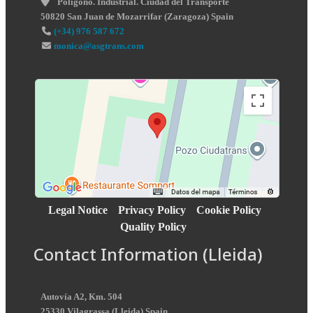
Poligono. Industrial. Ciudad del Transporte
50820
San Juan de Mozarrifar
(
Zaragoza
)
Spain
(+34) 976 587 672
monica@asgtrans.com
Legal Notice
Privacy Policy
Cookie Policy
Quality Policy
Contact Information (Lleida)
Autovía A2, Km. 504
25330
Vilagrassa
(
Lleida
)
Spain