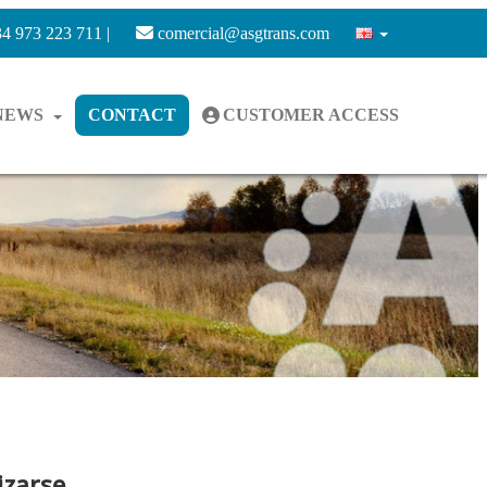
4 973 223 711 |
comercial@asgtrans.com
NEWS
CONTACT
CUSTOMER ACCESS
izarse