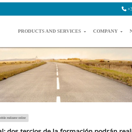
+3
PRODUCTS AND SERVICES
COMPANY
odrán realizarse online
cial: dos tercios de la formación podrán real