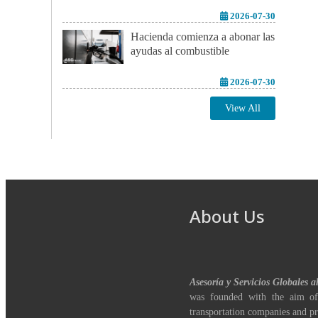
2026-07-30
Hacienda comienza a abonar las
ayudas al combustible
2026-07-30
View All
About Us
Asesoría y Servicios Globales a
was founded with the aim of
transportation companies and pr