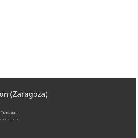
on (Zaragoza)
 Transporte
goza
)
Spain