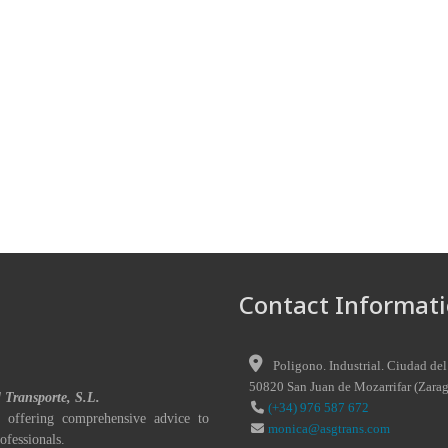
Contact Informati
Poligono. Industrial. Ciudad del
50820
San Juan de Mozarrifar
(
Zara
l Transporte, S.L.
(+34) 976 587 672
 offering comprehensive advice to
monica@asgtrans.com
ofessionals.