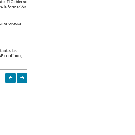
nte. El Gobierno
nte la formación
la renovación
tante, las
P continuo
,