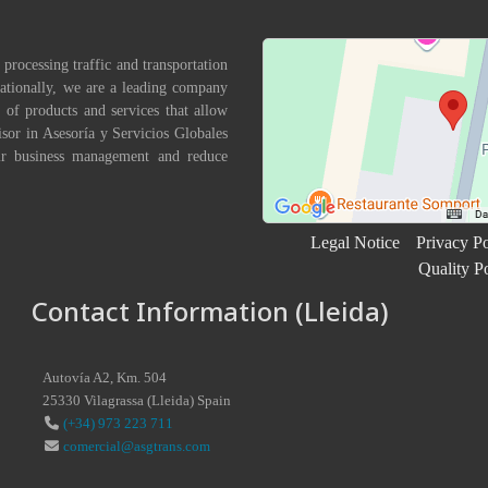
 processing traffic and transportation
nationally, we are a leading company
 of products and services that allow
isor in Asesoría y Servicios Globales
eir business management and reduce
Legal Notice
Privacy Po
Quality P
Contact Information (Lleida)
Autovía A2, Km. 504
25330
Vilagrassa
(
Lleida
)
Spain
(+34) 973 223 711
comercial@asgtrans.com