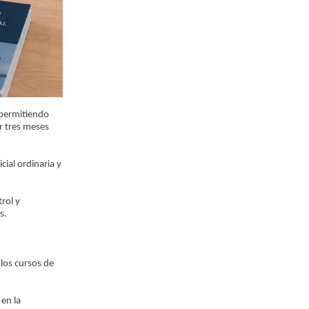
, permitiendo
r tres meses
cial ordinaria y
rol y
s.
 los cursos de
 en la