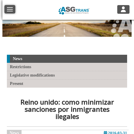
Toggle
Toggle navigation
News
Restrictions
Legislative modifications
Present
Reino unido: como minimizar
sanciones por inmigrantes
ilegales
News
2016-03-31