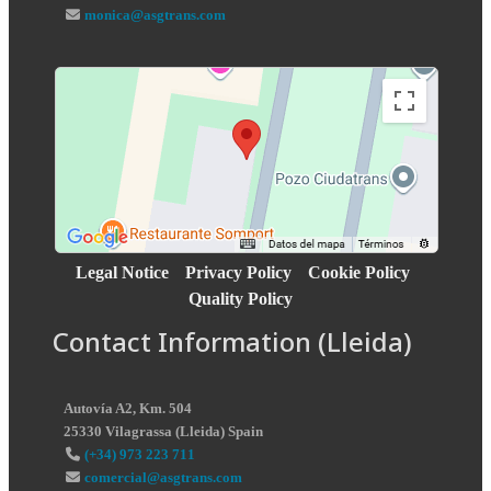
monica@asgtrans.com
Legal Notice
Privacy Policy
Cookie Policy
Quality Policy
Contact Information (Lleida)
Autovía A2, Km. 504
25330
Vilagrassa
(
Lleida
)
Spain
(+34) 973 223 711
comercial@asgtrans.com