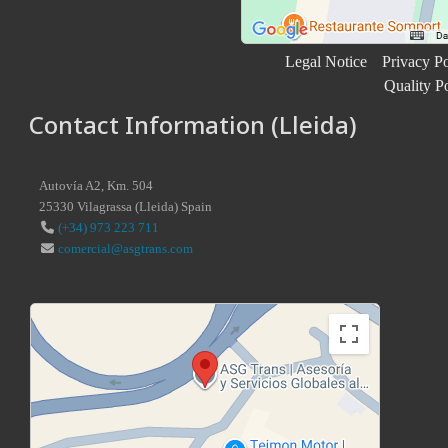
Legal Notice
Privacy Po
Quality P
Contact Information (Lleida)
Autovía A2, Km. 504
25330
Vilagrassa
(
Lleida
)
Spain
(+34) 973 223 711
comercial@asgtrans.com