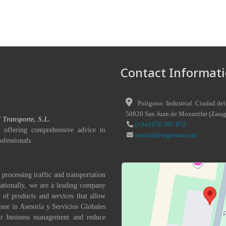
Contact Informati
Poligono. Industrial. Ciudad del
50820
San Juan de Mozarrifar
(
Zara
l Transporte, S.L.
(+34) 976 587 672
 offering comprehensive advice to
monica@asgtrans.com
ofessionals.
 processing traffic and transportation
nationally, we are a leading company
 of products and services that allow
isor in Asesoría y Servicios Globales
eir business management and reduce