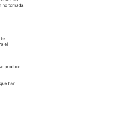
tomar los
ón no tomada.
.
rte
ra el
se produce
 que han