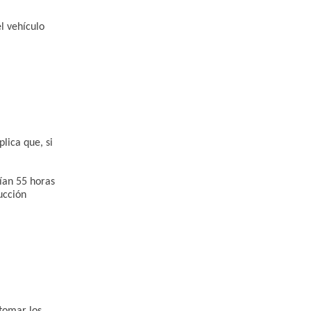
l vehículo
lica que, si
ían 55 horas
ucción