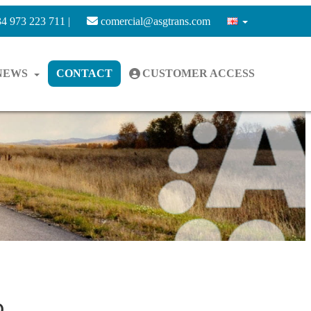
4 973 223 711 |
comercial@asgtrans.com
NEWS
CONTACT
CUSTOMER ACCESS
O