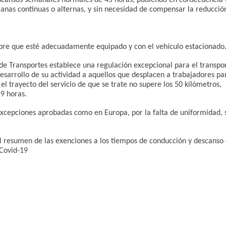
cansos semanales normales de 45 horas, pudiendo en consecuencia 
manas continuas o alternas, y sin necesidad de compensar la reducci
pre que esté adecuadamente equipado y con el vehículo estacionado
de Transportes establece una regulación excepcional para el transpo
 desarrollo de su actividad a aquellos que desplacen a trabajadores pa
 el trayecto del servicio de que se trate no supere los 50 kilómetros,
 9 horas.
xcepciones aprobadas como en Europa, por la falta de uniformidad, 
 el resumen de las exenciones a los tiempos de conducción y descanso
 Covid-19