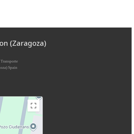
on (Zaragoza)
 Transporte
goza
)
Spain