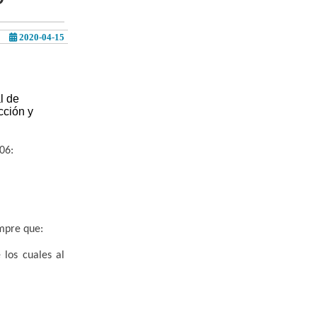
2020-04-15
l de
cción y
06:
mpre que:
los cuales al