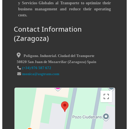
y Servicios Globales al Transporte to optimize their
business management and reduce their operating
costs.
Contact Information
(Zaragoza)
Poligono. Industrial. Ciudad del Transporte
50820
San Juan de Mozarrifar
(
Zaragoza
)
Spain
(+34) 976 587 672
monica@asgtrans.com