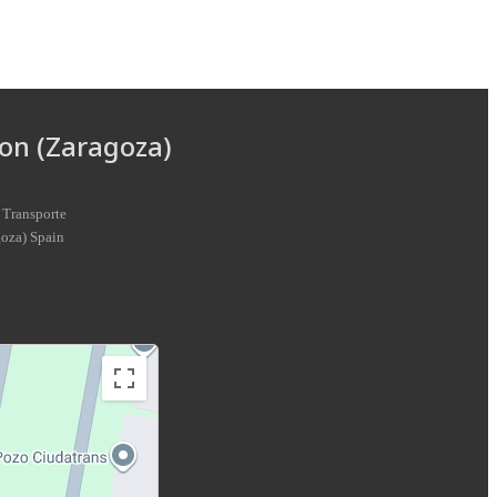
on (Zaragoza)
 Transporte
goza
)
Spain