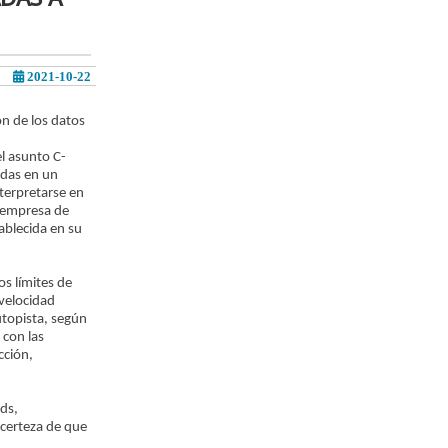
2021-10-22
ón de los datos
el asunto C-
idas en un
nterpretarse en
 empresa de
ablecida en su
os límites de
velocidad
utopista, según
 con las
cción,
Cds,
 certeza de que