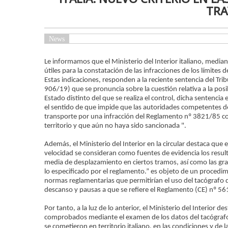
TRA
News
Le informamos que el Ministerio del Interior italiano, media
útiles para la constatación de las infracciones de los límites
Estas indicaciones, responden a la reciente sentencia del Tri
906/19) que se pronuncia sobre la cuestión relativa a la posi
Estado distinto del que se realiza el control, dicha sentenci
el sentido de que impide que las autoridades competentes 
transporte por una infracción del Reglamento nº 3821/85 com
territorio y que aún no haya sido sancionada ".
Además, el Ministerio del Interior en la circular destaca que 
velocidad se consideran como fuentes de evidencia los resu
media de desplazamiento en ciertos tramos, así como las gra
lo especificado por el reglamento.” es objeto de un procedimi
normas reglamentarias que permitirían el uso del tacógrafo
descanso y pausas a que se refiere el Reglamento (CE) nº 561/
Por tanto, a la luz de lo anterior, el Ministerio del Interior 
comprobados mediante el examen de los datos del tacógrafo, 
se cometieron en territorio italiano, en las condiciones y de l