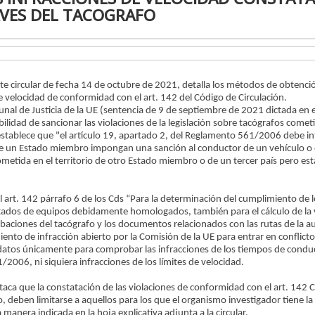
VES DEL TACOGRAFO
nte circular de fecha 14 de octubre de 2021, detalla los métodos de obtenci
 de velocidad de conformidad con el art. 142 del Código de Circulación.
bunal de Justicia de la UE (sentencia de 9 de septiembre de 2021 dictada en 
bilidad de sancionar las violaciones de la legislación sobre tacógrafos comet
a establece que "el artículo 19, apartado 2, del Reglamento 561/2006 debe i
de un Estado miembro impongan una sanción al conductor de un vehículo o
etida en el territorio de otro Estado miembro o de un tercer país pero est
el art. 142 párrafo 6 de los Cds “Para la determinación del cumplimiento de l
ltados de equipos debidamente homologados, también para el cálculo de la 
baciones del tacógrafo y los documentos relacionados con las rutas de la a
ento de infracción abierto por la Comisión de la UE para entrar en conflicto
 datos únicamente para comprobar las infracciones de los tiempos de condu
2006, ni siquiera infracciones de los límites de velocidad.
destaca que la constatación de las violaciones de conformidad con el art. 142 
deben limitarse a aquellos para los que el organismo investigador tiene la
a manera indicada en la hoja explicativa adjunta a la circular.