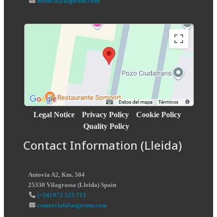
monica@asgtrans.com
Legal Notice
Privacy Policy
Cookie Policy
Quality Policy
Contact Information (Lleida)
Autovía A2, Km. 504
25330
Vilagrassa
(
Lleida
)
Spain
(+34) 973 223 711
comercial@asgtrans.com