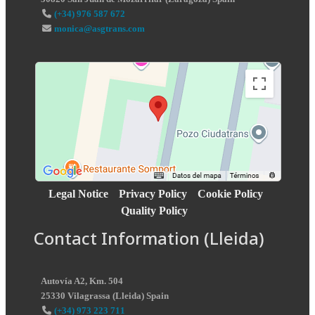
(+34) 976 587 672
monica@asgtrans.com
Legal Notice
Privacy Policy
Cookie Policy
Quality Policy
Contact Information (Lleida)
Autovía A2, Km. 504
25330
Vilagrassa
(
Lleida
)
Spain
(+34) 973 223 711