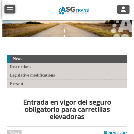
Toggle
Toggle navigation
News
Restrictions
Legislative modifications
Present
Entrada en vigor del seguro
obligatorio para carretillas
elevadoras
News
2026-02-02