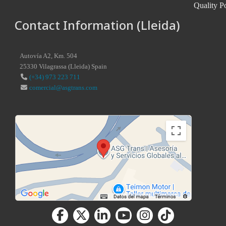
Quality P
Contact Information (Lleida)
Autovía A2, Km. 504
25330
Vilagrassa
(
Lleida
)
Spain
(+34) 973 223 711
comercial@asgtrans.com