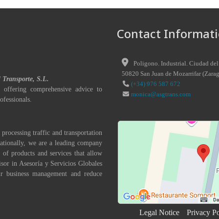
Contact Informati
Poligono. Industrial. Ciudad del
50820
San Juan de Mozarrifar
(
Zara
l Transporte, S.L.
(+34) 976 587 672
 offering comprehensive advice to
monica@asgtrans.com
ofessionals.
 processing traffic and transportation
nationally, we are a leading company
 of products and services that allow
isor in Asesoría y Servicios Globales
eir business management and reduce
Legal Notice
Privacy Po