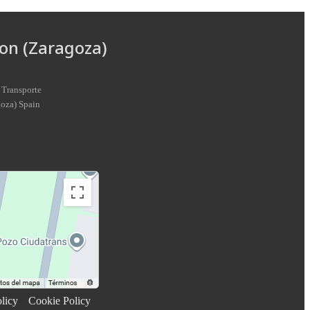
on (Zaragoza)
 Transporte
goza
)
Spain
licy
Cookie Policy