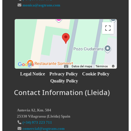
monica@asgtrans.com
Legal Notice
Privacy Policy
Cookie Policy
Quality Policy
Contact Information (Lleida)
Autovía A2, Km. 504
25330
Vilagrassa
(
Lleida
)
Spain
(+34) 973 223 711
comercial@asgtrans.com