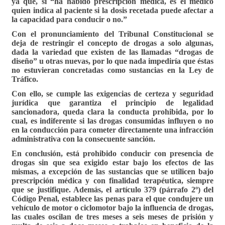
ya que, si “ha habido prescripción médica, es el médico
quien indica al paciente si la dosis recetada puede afectar a
la capacidad para conducir o no.”
Con el pronunciamiento del Tribunal Constitucional se
deja de restringir el concepto de drogas a solo algunas,
dada la variedad que existen de las llamadas “drogas de
diseño” u otras nuevas, por lo que nada impediría que éstas
no estuvieran concretadas como sustancias en la Ley de
Tráfico.
Con ello, se cumple las exigencias de certeza y seguridad
jurídica que garantiza el principio de legalidad
sancionadora, queda clara la conducta prohibida, por lo
cual, es indiferente si las drogas consumidas influyen o no
en la conducción para cometer directamente una infracción
administrativa con la consecuente sanción.
En conclusión, está prohibido conducir con presencia de
drogas sin que sea exigido estar bajo los efectos de las
mismas, a excepción de las sustancias que se utilicen bajo
prescripción médica y con finalidad terapéutica, siempre
que se justifique. Además, el artículo 379 (párrafo 2º) del
Código Penal, establece las penas para el que condujere un
vehículo de motor o ciclomotor bajo la influencia de drogas,
las cuales oscilan de tres meses a seis meses de prisión y