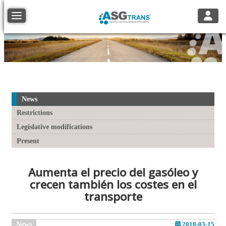
Toggle
Toggle navigation
News
Restrictions
Legislative modifications
Present
Aumenta el precio del gasóleo y
crecen también los costes en el
transporte
News
2018-03-15