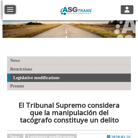
Toggle
Toggle navigation
News
Restrictions
Legislative modifications
Present
El Tribunal Supremo considera
que la manipulación del
tacógrafo constituye un delito
News
Legislative modifications
2020-01-31