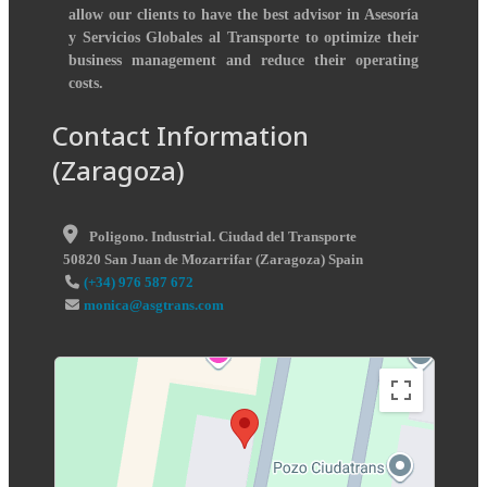
allow our clients to have the best advisor in Asesoría
y Servicios Globales al Transporte to optimize their
business management and reduce their operating
costs.
Contact Information
(Zaragoza)
Poligono. Industrial. Ciudad del Transporte
50820
San Juan de Mozarrifar
(
Zaragoza
)
Spain
(+34) 976 587 672
monica@asgtrans.com