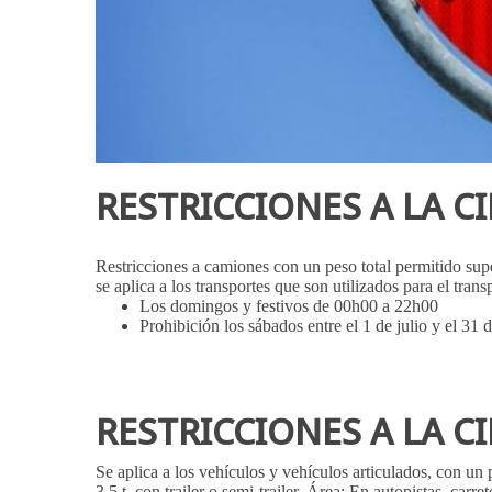
RESTRICCIONES A LA 
Restricciones a camiones con un peso total permitido sup
se aplica a los transportes que son utilizados para el tra
Los domingos y festivos de 00h00 a 22h00
Prohibición los sábados entre el 1 de julio y el 3
RESTRICCIONES A LA 
Se aplica a los vehículos y vehículos articulados, con un 
3,5 t. con trailer o semi-trailer. Área: En autopistas, carret