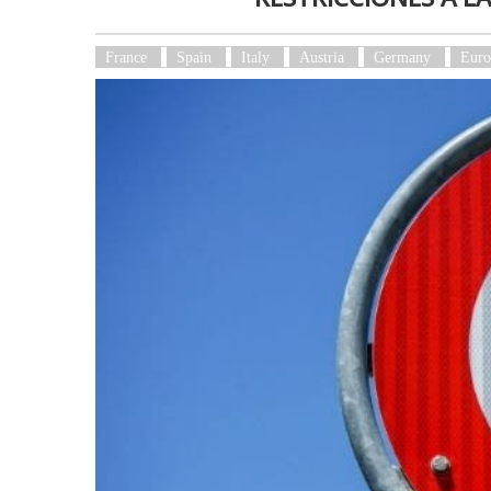
France
Spain
Italy
Austria
Germany
Euro