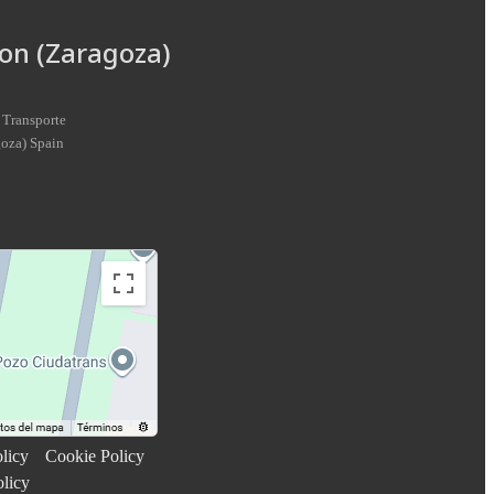
on (Zaragoza)
 Transporte
goza
)
Spain
licy
Cookie Policy
olicy