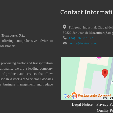
Contact Informati
Poligono. Industrial. Ciudad del
50820
San Juan de Mozarrifar
(
Zara
l Transporte, S.L.
(+34) 976 587 672
 offering comprehensive advice to
monica@asgtrans.com
ofessionals.
 processing traffic and transportation
nationally, we are a leading company
 of products and services that allow
isor in Asesoría y Servicios Globales
eir business management and reduce
Legal Notice
Privacy Po
Quality P