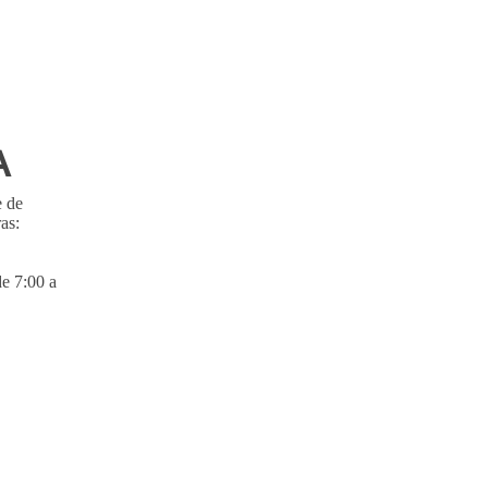
A
e de
as:
de 7:00 a