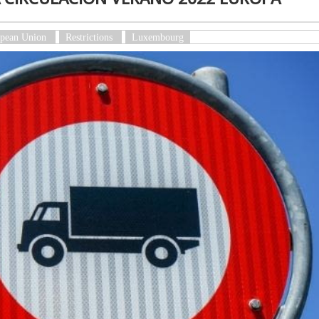
pean Union
Restrictions
Luxembourg