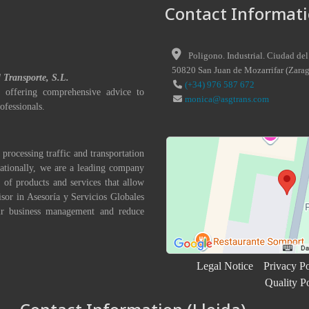
Contact Informati
Poligono. Industrial. Ciudad del
50820
San Juan de Mozarrifar
(
Zara
l Transporte, S.L.
(+34) 976 587 672
 offering comprehensive advice to
monica@asgtrans.com
ofessionals.
 processing traffic and transportation
nationally, we are a leading company
 of products and services that allow
isor in Asesoría y Servicios Globales
eir business management and reduce
Legal Notice
Privacy Po
Quality P