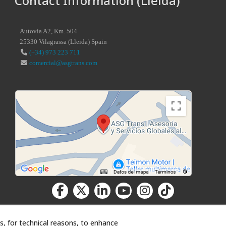
Contact Information (Lleida)
Autovía A2, Km. 504
25330
Vilagrassa
(
Lleida
)
Spain
(+34) 973 223 711
comercial@asgtrans.com
s, for technical reasons, to enhance