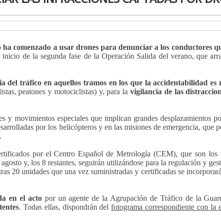
co ha comenzado a usar drones para denunciar a los conductores qu
 inicio de la segunda fase de la Operación Salida del verano, que arr
cia del tráfico en aquellos tramos en los que la accidentabilidad es
stas, peatones y motociclistas) y, para la
vigilancia de las distraccio
nes y movimientos especiales que implican grandes desplazamientos por
esarrolladas por los helicópteros y en las misiones de emergencia, que 
.
rtificados por el Centro Español de Metrología (CEM), que son los 
 agosto y, los 8 restantes, seguirán utilizándose para la regulación y gest
tras 20 unidades que una vez suministradas y certificadas se incorporará
da en el acto
por un agente de la Agrupación de Tráfico de la Guard
tentes
. Todas ellas, dispondrán del
fotograma correspondiente con la e