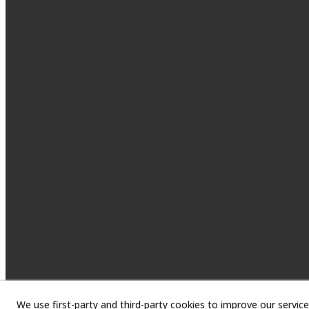
We use first-party and third-party cookies to improve our service