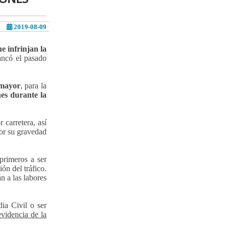
2019-08-09
e infrinjan la
ancó el pasado
 mayor
, para la
nes durante la
 carretera, así
por su gravedad
primeros a ser
ión del tráfico.
n a las labores
ia Civil o ser
videncia de la