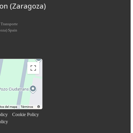
on (Zaragoza)
 Transporte
goza
)
Spain
licy
Cookie Policy
olicy