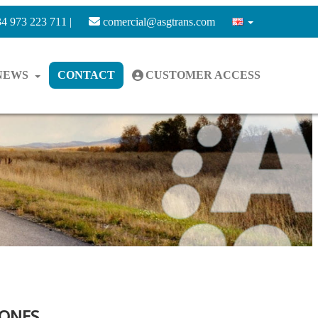
4 973 223 711 |
comercial@asgtrans.com
NEWS
CONTACT
CUSTOMER ACCESS
RONES