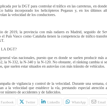
plicada por la DGT para controlar el tráfico en las carreteras, en dond
ico había incorporado los helicópteros Pegasus y, en los últimos a
olan la velocidad de los conductores.
o de 2019, la provincia con más radares es Madrid, seguido de Sevi
el País Vasco como Cataluña tienen la competencia de tráfico transfer
GT.
 LA DGT?
general vías nacionales, puesto que es donde se suelen producir más a
, la N-332, la N-340 y la N-120. No obstante, el ránking cambia si se
os, que suelen estar situados en autovías con más tránsito de vehículos.
mpaña de vigilancia y control de la velocidad. Durante una semana, d
an a la velocidad que establece la vía, prestando especial atención a
or número de accidentes y de fallecidos.
Facebook
Twitter
LinkedIn
WhatsApp
Email