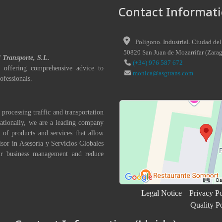
Contact Informati
Poligono. Industrial. Ciudad del
50820
San Juan de Mozarrifar
(
Zara
l Transporte, S.L.
(+34) 976 587 672
 offering comprehensive advice to
monica@asgtrans.com
ofessionals.
 processing traffic and transportation
nationally, we are a leading company
 of products and services that allow
isor in Asesoría y Servicios Globales
eir business management and reduce
Legal Notice
Privacy Po
Quality P