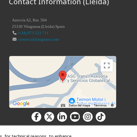
Contact Information (Lleida)
Autovía A2, Km. 504
25330
Vilagrassa
(
Lleida
)
Spain
(+34) 973 223 711
comercial@asgtrans.com
s, for technical reasons, to enhance