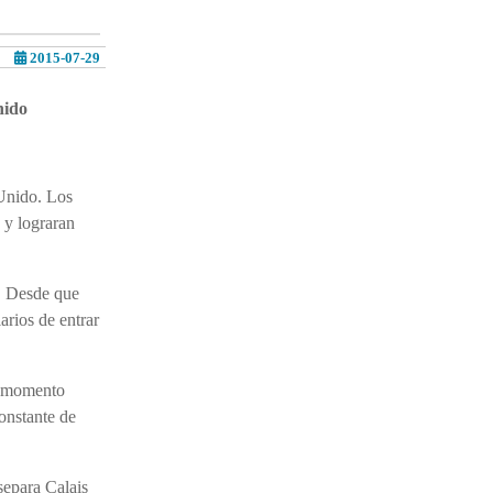
2015-07-29
nido
 Unido. Los
s y lograran
s. Desde que
arios de entrar
el momento
constante de
separa Calais