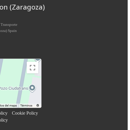
on (Zaragoza)
 Transporte
goza
)
Spain
licy
Cookie Policy
olicy