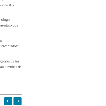
 Londres y
omólogo
y aseguró que
án
nterceptados"
gación de las
gan a multas de