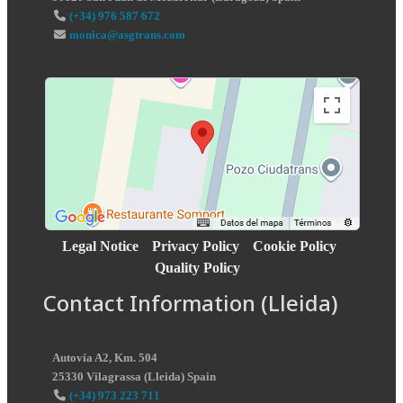
(+34) 976 587 672
monica@asgtrans.com
Legal Notice
Privacy Policy
Cookie Policy
Quality Policy
Contact Information (Lleida)
Autovía A2, Km. 504
25330
Vilagrassa
(
Lleida
)
Spain
(+34) 973 223 711