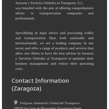
Asesoría y Servicios Globales al Transporte, S.L.
was founded with the aim of offering comprehensive
advice to transportation companies and
professionals.
Specializing in legal advice and processing traffic
and transportation fines both nationally and
internationally, we are a leading company in our
sector and offer a range of products and services that
allow our clients to have the best advisor in Asesoría
y Servicios Globales al Transporte to optimize their
business management and reduce their operating
costs.
Contact Information
(Zaragoza)
Poligono. Industrial. Ciudad del Transporte
50820
San Juan de Mozarrifar
(
Zaragoza
)
Spain