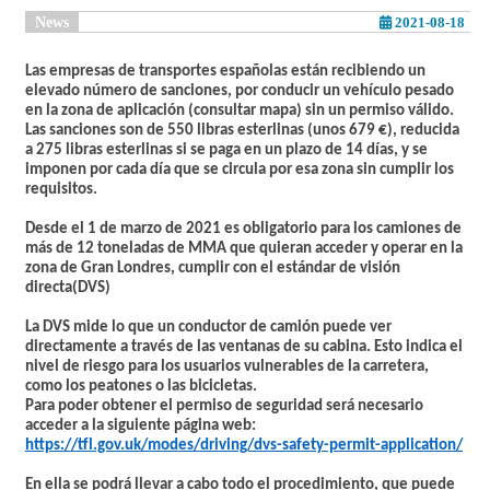
News
2021-08-18
Las empresas de transportes españolas están recibiendo un
elevado número de sanciones, por conducir un vehículo pesado
en la zona de aplicación
(consultar mapa)
sin un permiso válido.
Las sanciones son de 550 libras esterlinas (unos 679 €), reducida
a 275 libras esterlinas si se paga en un plazo de 14 días, y se
imponen por cada día que se circula por esa zona sin cumplir los
requisitos.
Desde el 1 de marzo de 2021 es obligatorio para los camiones de
más de 12 toneladas de MMA que quieran
acceder y operar en la
zona de Gran Londres,
cumplir con el estándar de visión
directa(DVS)
La DVS mide lo que un conductor de camión
puede ver
directamente a través de las ventanas de su cabina. Esto indica el
nivel de riesgo para los usuarios vulnerables de la carretera,
como los peatones o las bicicletas.
Para poder obtener el permiso de seguridad será necesario
acceder a la siguiente página web:
https://tfl.gov.uk/modes/driving/dvs-safety-permit-application/
En ella se podrá llevar a cabo todo el procedimiento, que puede