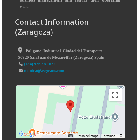
business management and reduce their operating
costs.
Contact Information
(Zaragoza)
Poligono. Industrial. Ciudad del Transporte
50820
San Juan de Mozarrifar
(
Zaragoza
)
Spain
(+34) 976 587 672
monica@asgtrans.com