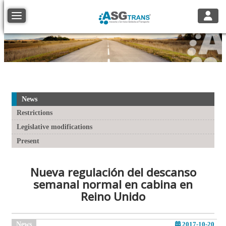
Toggle
Toggle navigation
News
Restrictions
Legislative modifications
Present
Nueva regulación del descanso
semanal normal en cabina en
Reino Unido
News
2017-10-20