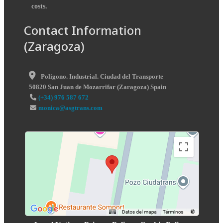
costs.
Contact Information
(Zaragoza)
Poligono. Industrial. Ciudad del Transporte
50820
San Juan de Mozarrifar
(
Zaragoza
)
Spain
(+34) 976 587 672
monica@asgtrans.com