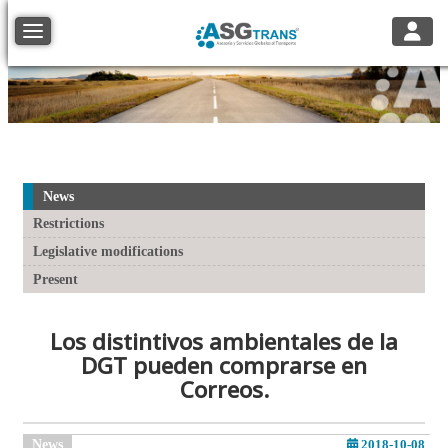
Toggle
Toggle navigation
News
Restrictions
Legislative modifications
Present
Los distintivos ambientales de la
DGT pueden comprarse en
Correos.
News
2018-10-08